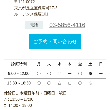
〒121-0072
東京都足立区保塚町17-3
ルーデンス保塚101
03-5856-4116
電話
ご予約・問い合わせ
診療時間
月
火
水
木
金
土
日
9:00～12:00
〇
〇
〇
ー
〇
※
ー
13:30～18:30
〇
〇
△
□
〇
※
ー
休診日…木曜日午前・日曜日・祝日
△: 13:30～17:30
□: 14:00～19:00